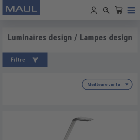
Le panier conti
Passer au contenu principal
Luminaires design / Lampes design
Filtre