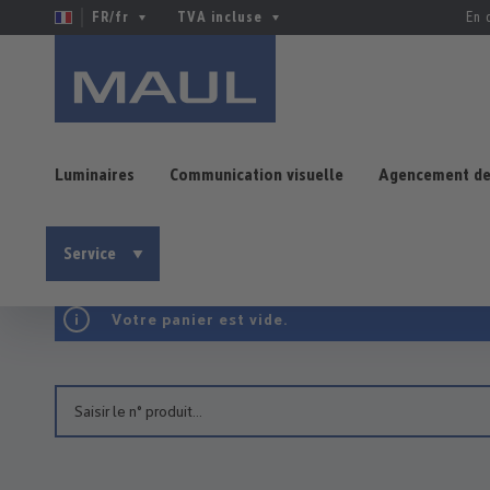
FR/fr
TVA incluse
En 
Luminaires
Communication visuelle
Agencement de
Passer au contenu principal
Service
Votre panier est vide.
Numéro de produit