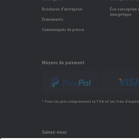
Brochures d'entreprise
Éco-conception e
énergétique
Événements
Communiqués de presse
Moyens de paiement
* Tous les prix comprennent la TVA et les frais d'expéd
Suivez-nous