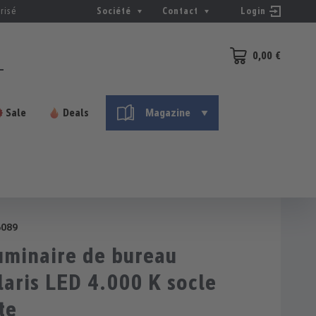
risé
Société
Contact
Login
0,00 €
Le panier contient 0
Sale
Deals
Magazine
6089
minaire de bureau
aris LED 4.000 K socle
te