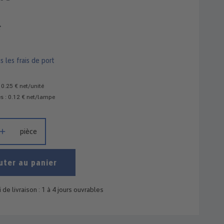
*
s les frais de port
0.25 € net/unité
 : 0.12 € net/lampe
it : Entrez la quantité souhaitée ou utilisez les boutons pour augme
pièce
uter au panier
 de livraison : 1 à 4 jours ouvrables