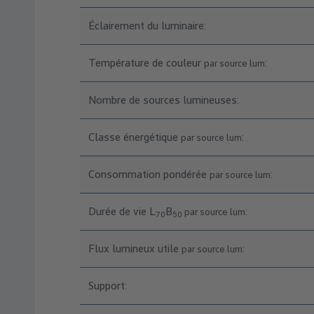
Éclairement du luminaire:
Température de couleur
:
par source lum
Nombre de sources lumineuses:
Classe énergétique
:
par source lum
Consommation pondérée
:
par source lum
Durée de vie L
B
:
par source lum
70
50
Flux lumineux utile
:
par source lum
Support: