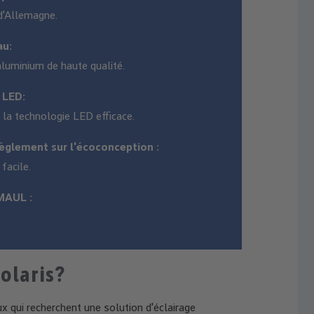
 d'Allemagne.
au:
aluminium de haute qualité.
 LED:
 la technologie LED efficace.
èglement sur l'écoconception :
facile.
MAUL :
olaris?
 qui recherchent une solution d'éclairage