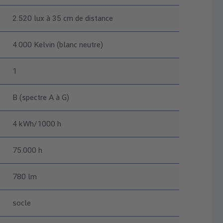
2.520 lux à 35 cm de distance
4.000 Kelvin (blanc neutre)
1
B (spectre A à G)
4 kWh/1000 h
75.000 h
780 lm
socle