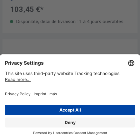
103,45 €*
Disponible, délai de livraison : 1 à 4 jours ouvrables
MAUL Caisse à monnaie Casier intérieur
12.5 x 15.2 x 8 cm bleu