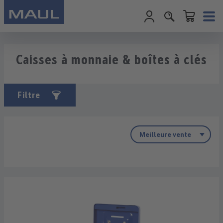
Le panier conti
Passer au contenu principal
Caisses à monnaie & boîtes à clés
Filtre