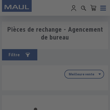
Le panier conti
Passer au contenu principal
Pièces de rechange - Agencement
de bureau
Filtre